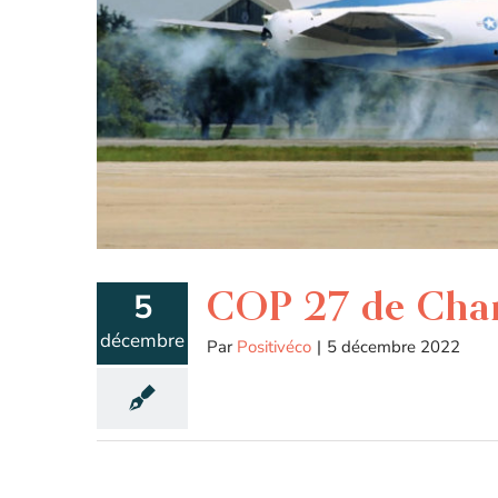
COP 27 de Charm
5
décembre
Par
Positivéco
|
5 décembre 2022