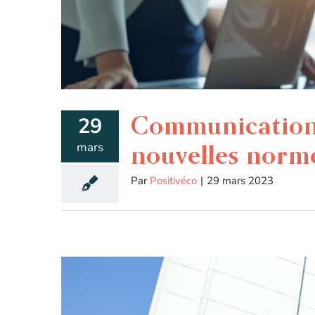
Communication f
29
mars
nouvelles norm
Par
Positivéco
|
29 mars 2023