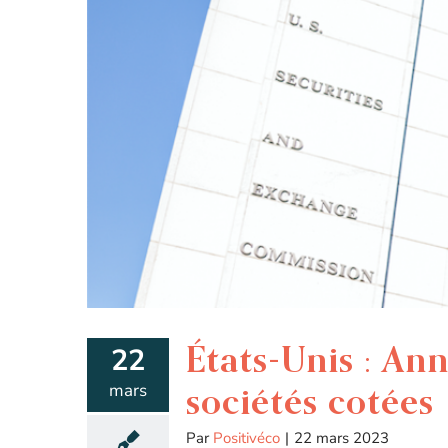
États-Unis : An
22
mars
sociétés cotées
Par
Positivéco
|
22 mars 2023