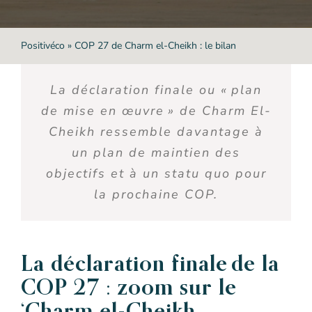
Positivéco
»
COP 27 de Charm el-Cheikh : le bilan
La déclaration finale ou
« plan
de mise en œuvre » de
C
harm
El-
C
heikh ressemble davantage à
un
plan de maintien des
objectifs
et
à un statu quo
pour
la prochaine COP.
La déclaration finale
de la
COP
27
:
zoom sur
le
‘
C
harm
el-
C
heikh