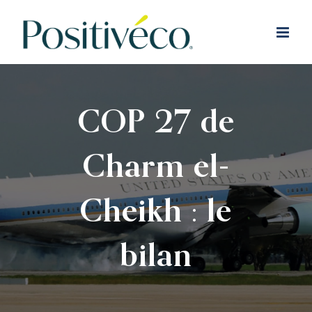
Passer
au
contenu
COP 27 de
Charm el-
Cheikh : le
bilan