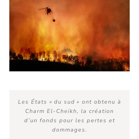
L
es
É
tats
«
du sud
»
ont obtenu à
C
harm
E
l-
C
heikh, la création
d’un fonds pour les pertes et
dommages.