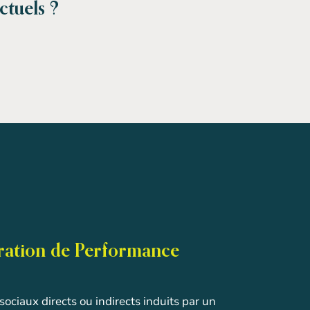
ctuels ?
laration de Performance
ociaux directs ou indirects induits par un