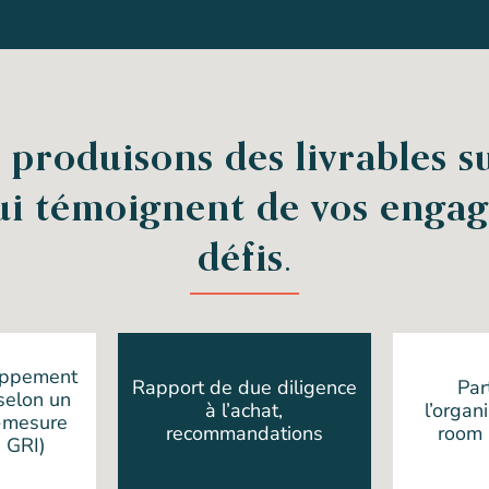
 produisons des livrables s
ui témoignent de vos engag
défis.
oppement
Rapport de due diligence
Par
selon un
à l’achat,
l’organ
r-mesure
recommandations
room
 GRI)