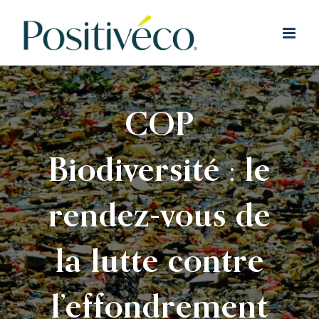
Passer
au
contenu
COP
Biodiversité : le
rendez-vous de
la lutte contre
l’effondrement