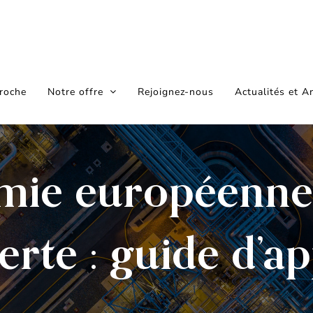
roche
Notre offre
Rejoignez-nous
Actualités et A
mie européenne 
erte : guide d’ap