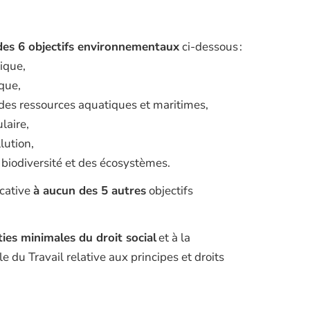
des 6 objectifs environnementaux
ci-dessous :
tique,
ique,
on des ressources aquatiques et maritimes,
ulaire,
llution,
a biodiversité et des écosystèmes.
icative
à aucun des 5 autres
objectifs
ies minimales du droit social
et à la
ale du
T
ravail relative aux principes e
t
droits