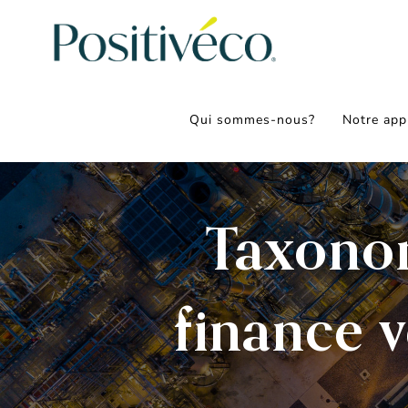
Passer
au
contenu
Qui sommes-nous?
Notre app
Taxono
finance v