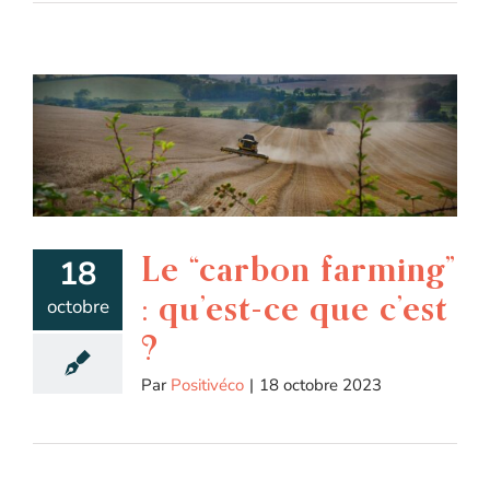
Le “carbon farming”
18
: qu’est-ce que c’est
octobre
?
Par
Positivéco
|
18 octobre 2023