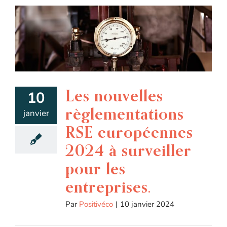
Les nouvelles
10
règlementations
janvier
RSE européennes
2024 à surveiller
pour les
entreprises.
Par
Positivéco
|
10 janvier 2024