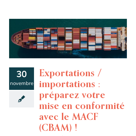
Exportations /
30
importations :
novembre
préparez votre
mise en conformité
avec le MACF
(CBAM) !