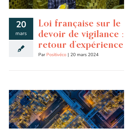
Loi française sur le
20
devoir de vigilance :
mars
retour d’expérience
Par
Positivéco
|
20 mars 2024