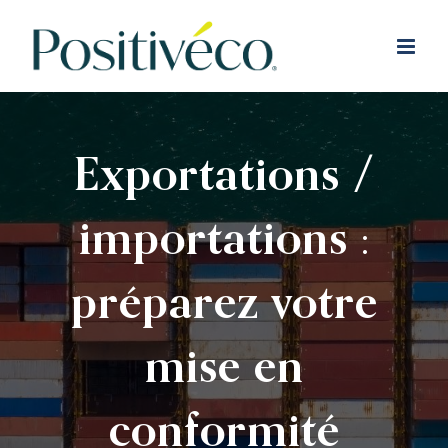
Passer
au
contenu
Exportations /
importations :
préparez votre
mise en
conformité