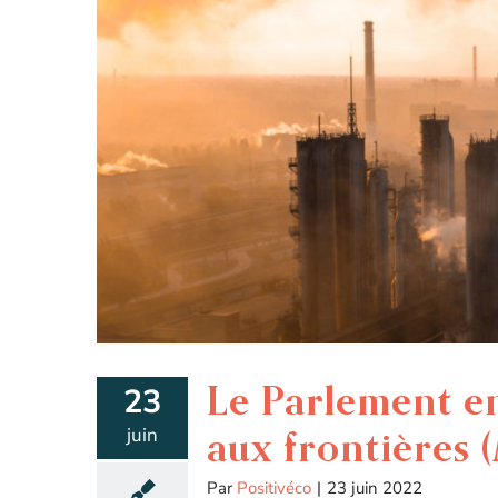
Le Parlement en
23
juin
aux frontières
Par
Positivéco
|
23 juin 2022