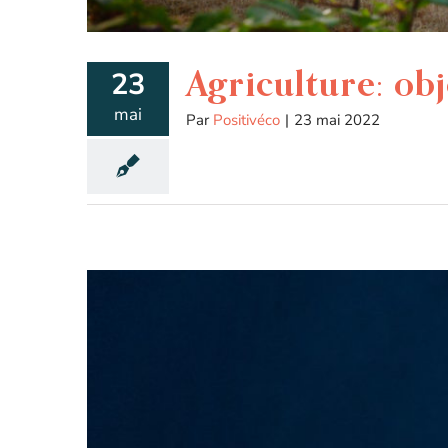
Agriculture: ob
23
mai
Par
Positivéco
|
23 mai 2022