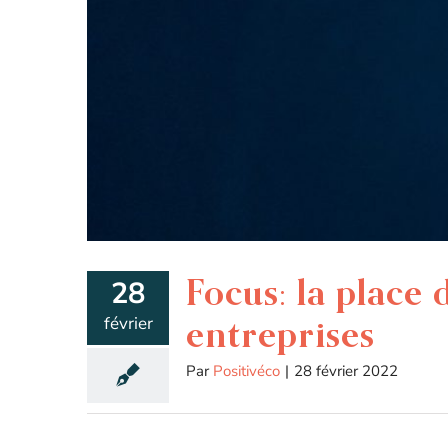
Focus: la place
28
février
entreprises
Par
Positivéco
|
28 février 2022