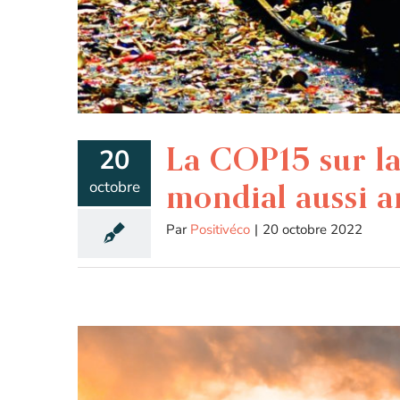
La COP15 sur la
20
octobre
mondial aussi a
Par
Positivéco
|
20 octobre 2022