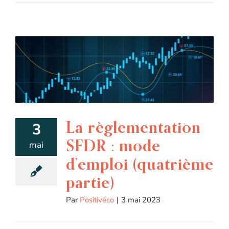
La règlementation
3
SFDR : mode
mai
d’emploi (quatrième
partie)
Par
Positivéco
|
3 mai 2023