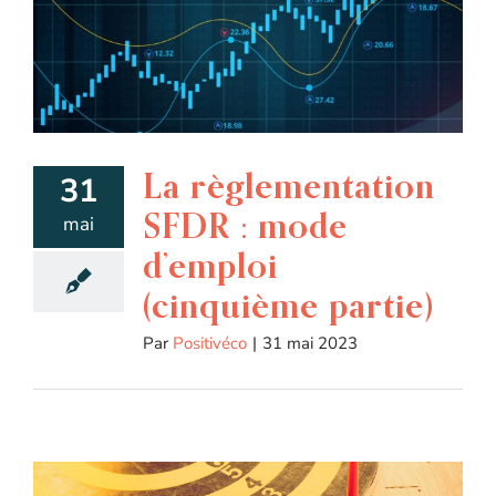
La règlementation
31
SFDR : mode
mai
d’emploi
(cinquième partie)
Par
Positivéco
|
31 mai 2023