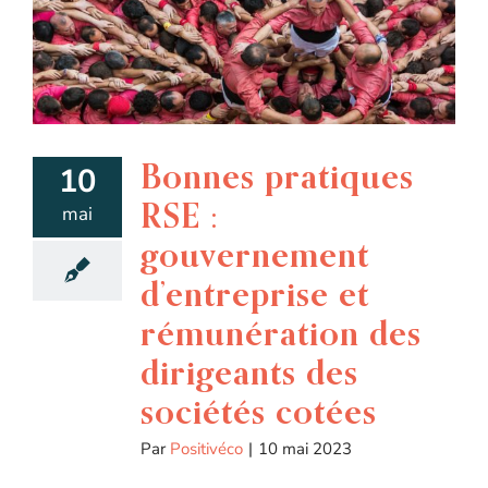
Bonnes pratiques
10
RSE :
mai
gouvernement
d’entreprise et
rémunération des
dirigeants des
sociétés cotées
Par
Positivéco
|
10 mai 2023