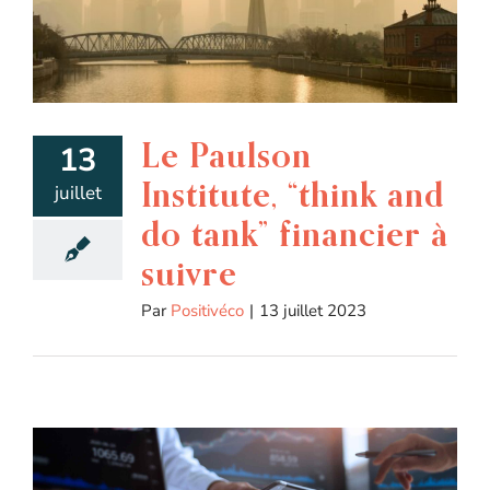
Le Paulson
13
Institute, “think and
juillet
do tank” financier à
suivre
Par
Positivéco
|
13 juillet 2023