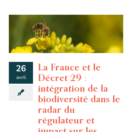
La France et le
26
Décret 29 :
avril
intégration de la
biodiversité dans le
radar du
régulateur et
impact sur les