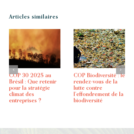
Articles similaires
Climate week NYC –
Faites le tour des
Le plus grand
obligations de la
événement
CSRD en 6
climatique au
questions
monde