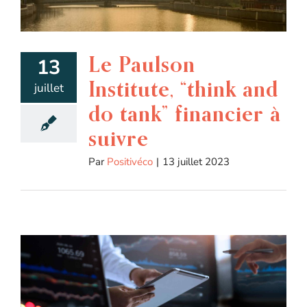
Le Paulson
13
Institute, “think and
juillet
do tank” financier à
suivre
Par
Positivéco
|
13 juillet 2023