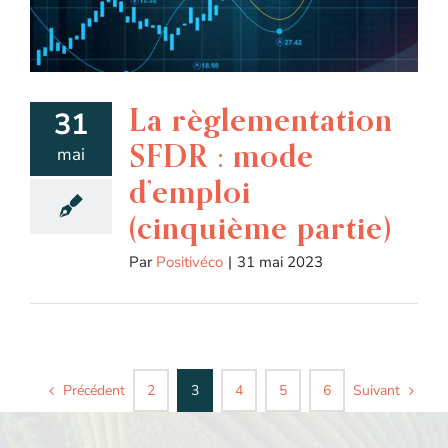
La règlementation
31
SFDR : mode
mai
d’emploi
(cinquième partie)
Par
Positivéco
|
31 mai 2023
Précédent
Suivant
2
3
4
5
6