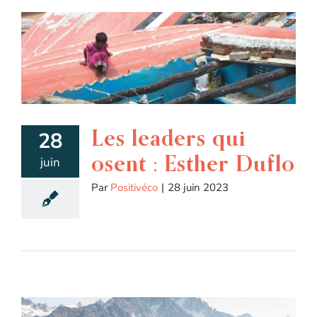
Les leaders qui
28
osent : Esther Duflo
juin
Par
Positivéco
|
28 juin 2023