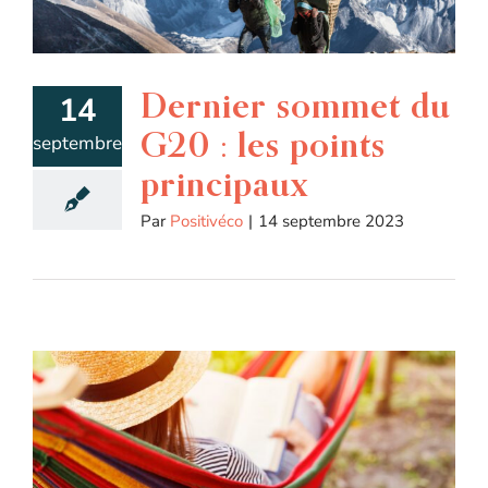
Dernier sommet du
14
G20 : les points
septembre
principaux
Par
Positivéco
|
14 septembre 2023