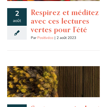
Respirez et méditez
2
avec ces lectures
août
vertes pour l’été
Par
Positivéco
|
2 août 2023