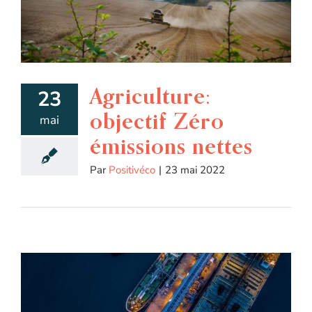
Agriculture:
23
objectif Zéro
mai
émissions nettes
Par
Positivéco
|
23 mai 2022