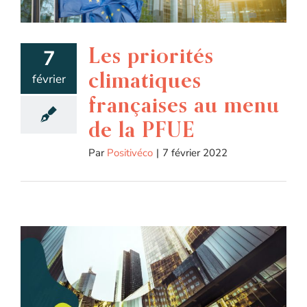
Les priorités
7
climatiques
février
françaises au menu
de la PFUE
Par
Positivéco
|
7 février 2022