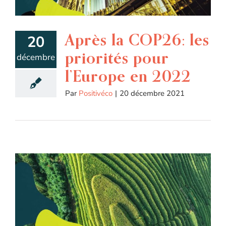
Après la COP26: les
20
priorités pour
décembre
l’Europe en 2022
Par
Positivéco
|
20 décembre 2021