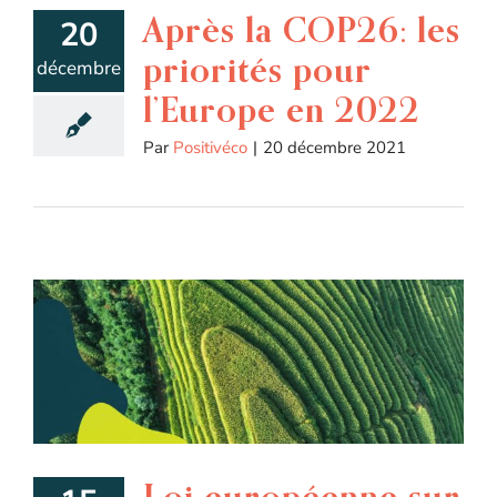
Après la COP26: les
20
priorités pour
décembre
l’Europe en 2022
Par
Positivéco
|
20 décembre 2021
Loi européenne sur