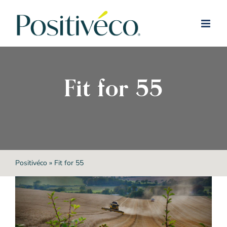
Passer
au
contenu
Fit for 55
Positivéco
»
Fit for 55