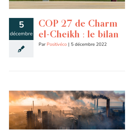
COP 27 de Charm
5
el-Cheikh : le bilan
décembre
Par
Positivéco
|
5 décembre 2022