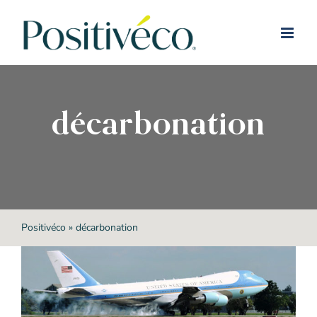
Passer
au
contenu
décarbonation
Positivéco
»
décarbonation