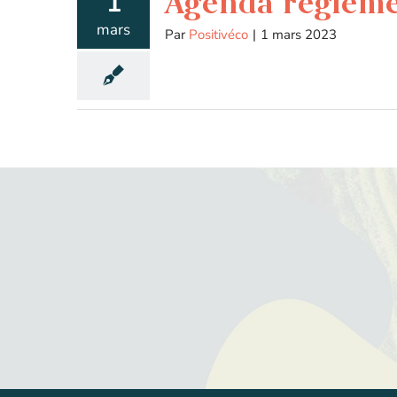
Agenda régleme
1
mars
Par
Positivéco
|
1 mars 2023