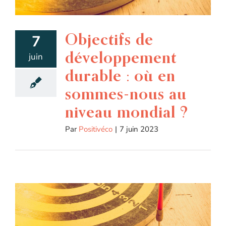
Objectifs de
7
développement
juin
durable : où en
sommes-nous au
niveau mondial ?
Par
Positivéco
|
7 juin 2023