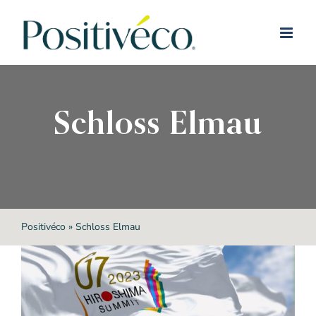
Passer
au
contenu
Schloss Elmau
Positivéco
»
Schloss Elmau