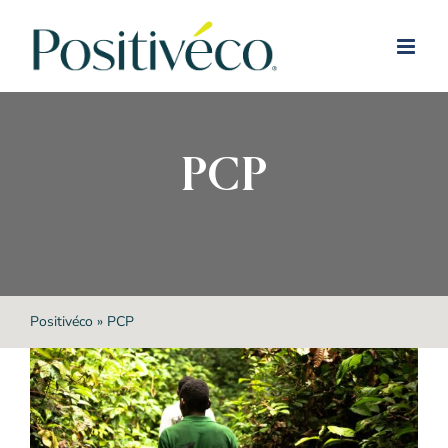
Passer
au
contenu
PCP
Positivéco
»
PCP