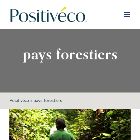
Passer
au
contenu
pays forestiers
Positivéco
»
pays forestiers