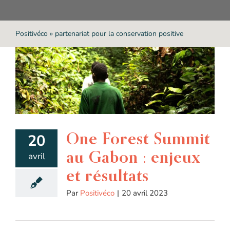
Positivéco
»
partenariat pour la conservation positive
One Forest Summit
20
au Gabon : enjeux
avril
et résultats
Par
Positivéco
|
20 avril 2023