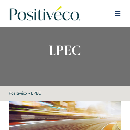
Passer
au
contenu
LPEC
Positivéco
»
LPEC