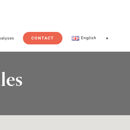
English
nalyses
CONTACT
les