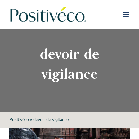
Passer
au
contenu
devoir de
vigilance
Positivéco
»
devoir de vigilance