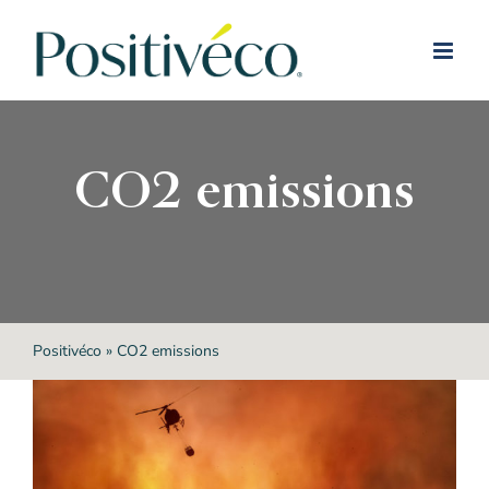
Passer
au
contenu
CO2 emissions
Positivéco
»
CO2 emissions