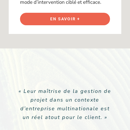
mode d’intervention ciblé et efficace.
EN SAVOIR +
« Leur maîtrise de la gestion de
« La grande valeur ajoutée de
Positivéco, c’est la façon
projet dans un contexte
d’entreprise multinationale est
d’organiser l’ensemble de la
un réel atout pour le client. »
mission. Positivéco crée le
contact, relance, suit la mission