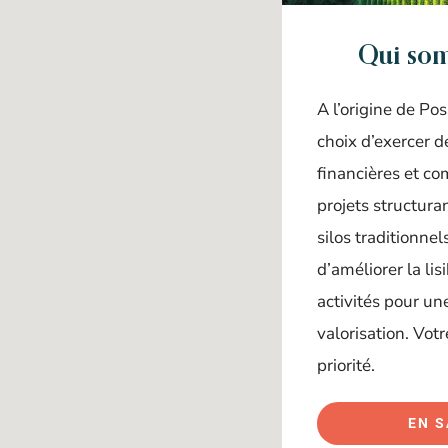
Qui so
A l’origine de Posi
choix d’exercer 
financières et c
projets structura
silos traditionne
d’améliorer la lisi
activités pour un
valorisation. Votr
priorité.
EN S