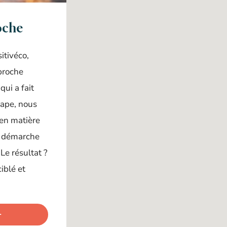
oche
itivéco,
pproche
qui a fait
tape, nous
 en matière
e démarche
Le résultat ?
iblé et
+