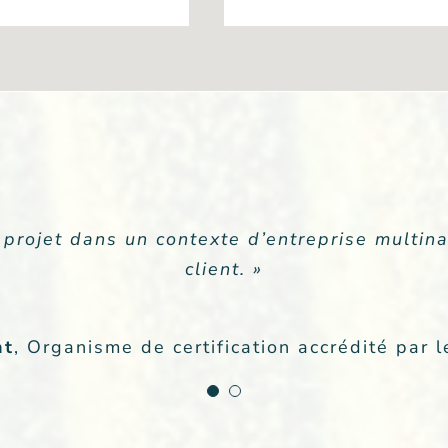
itivéco, c’est la façon d’organiser l’ensemble
 projet dans un contexte d’entreprise multina
on de A à Z et fournit un livrable de qualité, 
client. »
main. »
nt
,
Organisme de certification accrédité par
 la démarche intégrée complète pour une e