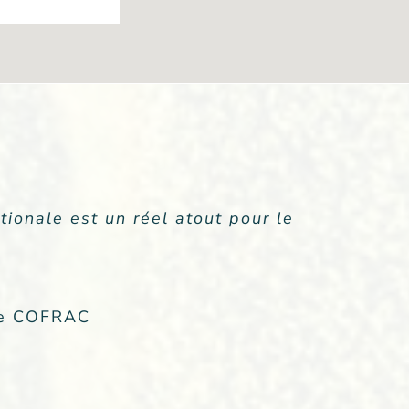
 de la mission. Positivéco crée le
tionale est un réel atout pour le
à chaque fois. Un service clé en
 le COFRAC
ntreprise cotée