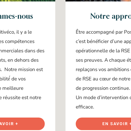
mmes-nous
Notre appr
tivéco, il y a le
Être accompagné par Pos
des compétences
c’est bénéficier d’une a
ommerciales dans des
opérationnelle de la RSE 
nts, en dehors des
ses preuves. A chaque é
ls. Notre mission est
replaçons vos ambitions
bilité́ de vos
de RSE au cœur de notr
e meilleure
de progression continue. 
e réussite est notre
Un mode d’intervention c
efficace.
AVOIR +
EN SAVOIR 