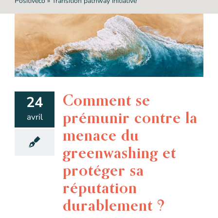
Positivéco
»
Transition pathway initiative
Comment se
24
prémunir contre la
avril
menace du
greenwashing et
protéger sa
réputation
durablement ?