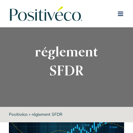
Passer
au
contenu
réglement
SFDR
Positivéco
»
réglement SFDR