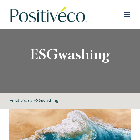
Passer
au
contenu
ESGwashing
Positivéco
»
ESGwashing