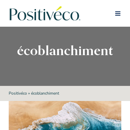
Passer
au
contenu
écoblanchiment
Positivéco
»
écoblanchiment