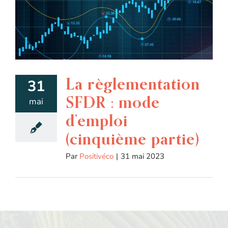
La règlementation
31
SFDR : mode
mai
d’emploi
(cinquième partie)
Par
Positivéco
|
31 mai 2023