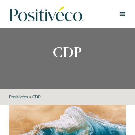
Passer
au
contenu
CDP
Positivéco
»
CDP