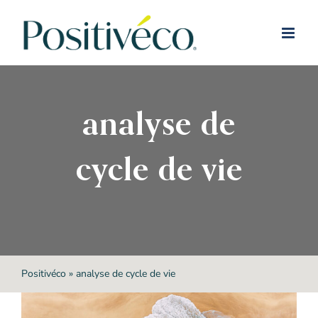
Passer
au
contenu
analyse de
cycle de vie
Positivéco
»
analyse de cycle de vie